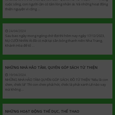
cuộc sống, con người cần có tấm lòng nhân ái. Và những hoạt động
thiện nguyện vì cộng …
24/04/2024
Sau bao ngày mong ngóng chờ đợi thì hôm nay ngày 17/12/2023,
NỤ CƯỜI NHÂN ÁI đã có mặt tại sân bóng thanh niên Nha Trang,
Khánh Hòa để tổ …
NHỮNG NHÀ HẢO TÂM, QUYÊN GÓP SÁCH TỪ THIỆN
19/04/2024
NHỮNG NHÀ HẢO TÂM QUYÊN GÓP SÁCH, ĐỒ TỪ THIỆN “Nếu là con
chim, chiếc lá” Thì con chim phải hót, chiếc lá phải xanh Lẽ nào vay
mà không …
NHỮNG HOẠT ĐỘNG THỂ DỤC, THỂ THAO