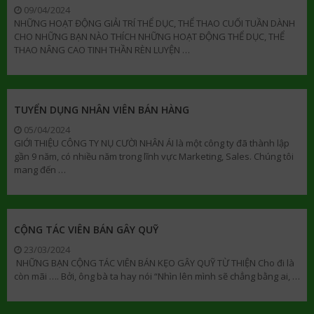
09/04/2024
NHỮNG HOẠT ĐỘNG GIẢI TRÍ THỂ DỤC, THỂ THAO CUỐI TUẦN DÀNH
CHO NHỮNG BẠN NÀO THÍCH NHỮNG HOẠT ĐỘNG THỂ DỤC, THỂ
THAO NÂNG CAO TINH THẦN RÈN LUYỆN …
TUYỂN DỤNG NHÂN VIÊN BÁN HÀNG
05/04/2024
GIỚI THIỆU CÔNG TY NỤ CƯỜI NHÂN ÁI là một công ty đã thành lập
gần 9 năm, có nhiều năm trong lĩnh vực Marketing, Sales. Chúng tôi
mang đến …
CỘNG TÁC VIÊN BÁN GÂY QUỸ
23/03/2024
NHỮNG BẠN CỘNG TÁC VIÊN BÁN KẸO GÂY QUỸ TỪ THIỆN Cho đi là
còn mãi …. Bởi, ông bà ta hay nói “Nhìn lên mình sẽ chẳng bằng ai, …