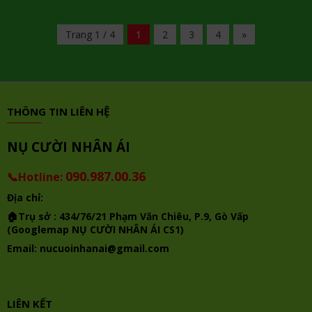
Trang 1 / 4
1
2
3
4
»
THÔNG TIN LIÊN HỆ
NỤ CƯỜI NHÂN ÁI
090.987.00.36
📞Hotline
:
Địa chỉ:
🏠Trụ sở :
434/76/21 Phạm Văn Chiêu, P.9, Gò Vấp
(Googlemap NỤ CƯỜI NHÂN ÁI CS1)
Email:
nucuoinhanai@gmail.com
LIÊN KẾT