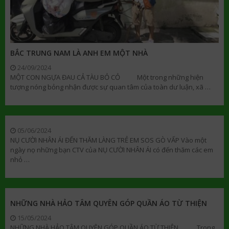
BẮC TRUNG NAM LÀ ANH EM MỘT NHÀ
24/09/2024
MỘT CON NGỰA ĐAU CẢ TÀU BỎ CỎ Một trong những hiện
tượng nóng bỏng nhận được sự quan tâm của toàn dư luận, xã …
05/06/2024
NỤ CƯỜI NHÂN ÁI ĐẾN THĂM LÀNG TRẺ EM SOS GÒ VẤP Vào một
ngày nọ những bạn CTV của NỤ CƯỜI NHÂN ÁI có đến thăm các em
nhỏ …
NHỮNG NHÀ HẢO TÂM QUYÊN GÓP QUẦN ÁO TỪ THIỆN
15/05/2024
NHỮNG NHÀ HẢO TÂM QUYÊN GÓP QUẦN ÁO TỪ THIỆN Trong