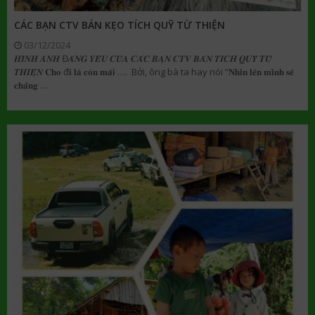
CÁC BẠN CTV BÁN KẸO TÍCH QUỸ TỪ THIỆN
03/12/2024
𝑯𝑰̀𝑵𝑯 𝑨̉𝑵𝑯 Đ𝑨́𝑵𝑮 𝒀𝑬̂𝑼 𝑪𝑼̉𝑨 𝑪𝑨́𝑪 𝑩𝑨̣𝑵 𝑪𝑻𝑽 𝑩𝑨́𝑵 𝑻𝑰́𝑪𝑯 𝑸𝑼𝒀̃ 𝑻𝑼̛̀
𝑻𝑯𝑰𝑬̣̂𝑵 𝐂𝐡𝐨 đ𝐢 𝐥𝐚̀ 𝐜𝐨̀𝐧 𝐦𝐚̃𝐢 …. Bởi, ông bà ta hay nói “𝐍𝐡𝐢̀𝐧 𝐥𝐞̂𝐧 𝐦𝐢̀𝐧𝐡 𝐬𝐞̃
𝐜𝐡𝐚̆̉𝐧𝐠 …