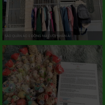
SÀO QUẦN ÁO 0 ĐỒNG NỤ CƯỜI NHÂN ÁI