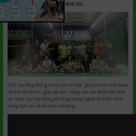
mang tên
TEAM LÔNG THỦ NHÀ NỤ.
CLB cầu lông không chỉ là nơi các bạn giao lưu tạo mối quan
hệ mà còn là nơi giúp các bạn nâng cao sức khỏe tinh thần
và được học hỏi những kĩ năng những người đi trước mình
trong lĩnh vực về bộ môn cầu lông.