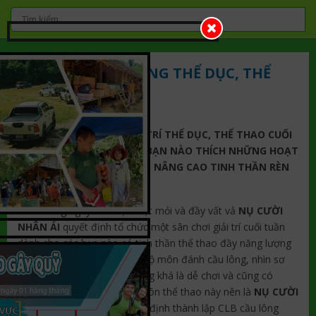
NHỮNG HOẠT ĐỘNG THỂ DỤC, THỂ
THAO
NHỮNG HOẠT ĐỘNG GIẢI TRÍ THỂ DỤC, THỂ THAO CUỐI
TUẦN DÀNH CHO NHỮNG BẠN NÀO THÍCH NHỮNG HOẠT
ĐỘNG THỂ DỤC, THỂ THAO NÂNG CAO TINH THẦN RÈN
LUYỆN SỨC KHỎE
Sau những ngày làm việc mệt mỏi và đầy vất vả
NỤ CƯỜI
NHÂN ÁI
quyết định tổ chức một sân chơi giải trí cuối tuần
dành cho các bạn nào có tinh thần thể thao đầy năng lượng
tinh thần, nhiệt huyết đó là bộ môn đánh cầu lông, nhìn sơ
qua ban đầu bộ môn cầu lông khá là dễ chơi và cũng có
nhiều người ưa chuộng bộ môn thể thao này nên là
NỤ CƯỜI
NHÂN ÁI
chúng mình quyết định thành lập CLB cầu lông