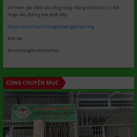
Để tham gia đánh cầu lông cùng chúng tớ thì bạn có thể
nhấp vào đường link dưới đây:
https://tinyurl.com/DangkythamgiaCauLong
#NCNA
#Hoatdongtheducthethao
CÙNG CHUYÊN MỤC