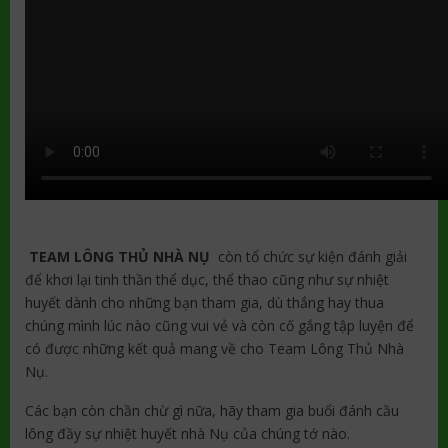
TEAM LÔNG THỦ NHÀ NỤ
còn tổ chức sự kiện đánh giải
để khơi lại tinh thần thể dục, thể thao cũng như sự nhiệt
huyết dành cho những bạn tham gia, dù thắng hay thua
chúng mình lúc nào cũng vui vẻ và còn cố gắng tập luyện để
có được những kết quả mang về cho Team Lông Thủ Nhà
Nụ.
Các bạn còn chần chừ gì nữa, hãy tham gia buổi đánh cầu
lông đầy sự nhiệt huyết nhà Nụ của chúng tớ nào.